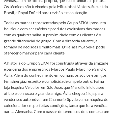
vendas, além de oficina própria, que inclui funilaria e pintura.
Os técnicos são treinados pela Mitsubishi Motors, Suzuki do
Brasil, e Royal Enfield para revisão e manutenção.
Todas as marcas representadas pelo Grupo SEKAI possuem
boutique com acessórios e produtos exclusivos das marcas
com as quais trabalha. A proximidade com os clientes é o
grande diferencial do grupo. Com a diretoria atuante, a
tomada de decisões é muito mais ágil e, assim, a Sekai pode
oferecer o melhor para cada cliente.
A história do Grupo SEKAI foi construída através da amizade
e parceria dos empresários Marcos Paulo Marcílio e Sandro
Ávila. Além do conhecimento em comum, os sócios e amigos
têm sinergia, respeito e cumplicidade um pelo outro. Foi na
loja Esquina Veículos, em São José, que Marcílio iniciou seu
ofício e conheceu o grande amigo. Ávila chegou à loja para
vender seu automóvel, um Chamonix Spyder, uma máquina de
colecionador em perfeitas condições, tanto que fora vendida
para a Alemanha. Com o passar do tempo, os dois começaram