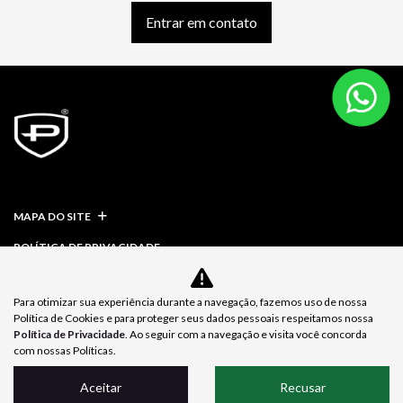
Entrar em contato
MAPA DO SITE
POLÍTICA DE PRIVACIDADE
Para otimizar sua experiência durante a navegação, fazemos uso de nossa
Política de Cookies e para proteger seus dados pessoais respeitamos nossa
Política de Privacidade
. Ao seguir com a navegação e visita você concorda
Desacelere. Seu bem maior é a vida.
com nossas Políticas.
Aceitar
Recusar
DESENVOLVIDO PELA DEALERSPACE ® DIREITOS RESERVADOS.