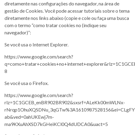
diretamente nas configurações do navegador, na área de
gestão de Cookies. Você pode acessar tutoriais sobre o tema
diretamente nos links abaixo (copie e cole ou faça uma busca
com o termo “como tratar cookies no (indique seu
navegador)”:
Se você usa o Internet Explorer.
https://www.google.com/search?
q=como+tratar+cookies+no+internet+explorer&rlz=1C1GCE
8
Se você usa o Firefox.
https://www.google.com/search?
rlz=1C1GCEB_enBR902BR902&sxsrf=ALeKk00mWLNx-
rNrqp1OhuXQSDNu_3qGTw%3A1610987528156&ei=CLgFYP
ab&ved=0ahUKEwj7m-
ma9KXuAhXSD7kGHeiKCl0Q4dUDCA0&uact=5