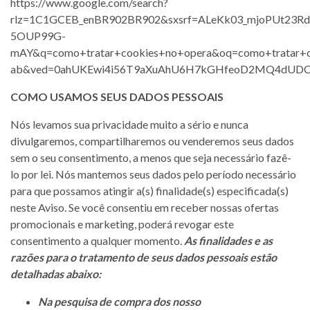
https://www.google.com/search?
rlz=1C1GCEB_enBR902BR902&sxsrf=ALeKk03_mjoPUt23
5OUP99G-
mAY&q=como+tratar+cookies+no+opera&oq=como+tratar
ab&ved=0ahUKEwi4i56T9aXuAhU6H7kGHfeoD2MQ4dUDC
COMO USAMOS SEUS DADOS PESSOAIS
Nós levamos sua privacidade muito a sério e nunca
divulgaremos, compartilharemos ou venderemos seus dados
sem o seu consentimento, a menos que seja necessário fazê-
lo por lei. Nós mantemos seus dados pelo período necessário
para que possamos atingir a(s) finalidade(s) especificada(s)
neste Aviso. Se você consentiu em receber nossas ofertas
promocionais e marketing, poderá revogar este
consentimento a qualquer momento.
As finalidades e as
razões para o tratamento de seus dados pessoais estão
detalhadas abaixo:
Na pesquisa de compra dos nosso