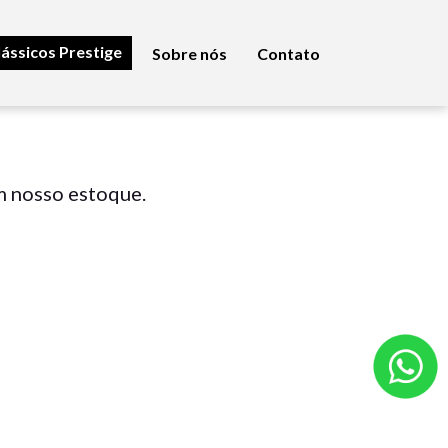
lássicos Prestige
Sobre nós
Contato
m nosso estoque.