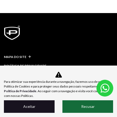
MAPA DO SITE
POLÍTICA DE PRIVACIDADE
Para otimizar sua experiência durante a navegação, fazemos uso de nossa
Política de Cookies e para proteger seus dados pessoais respeitamos nossa
Política de Privacidade
. Ao seguir com a navegação e visita você concorda
Desacelere. Seu bem maior é a vida.
com nossas Políticas.
Aceitar
Recusar
DESENVOLVIDO PELA DEALERSPACE ® DIREITOS RESERVADOS.