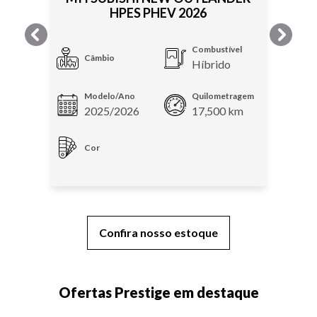
HPES PHEV 2026
templates.template-01.components.carousel.texts.control
templat
Combustível
Câmbio
Híbrido
Modelo/Ano
Quilometragem
2025/2026
17,500 km
Cor
Confira nosso estoque
Ofertas Prestige em destaque